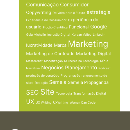
Comunicação
Consumidor
estratégia
Copywriting
De Volta para o Futuro
experiência do
Experiência do Consumidor
Google
usuário
Funcional
Ficção Científica
Guia Michelin
Inclusão Digital
Korean Valley
LinkedIn
Marketing
lucratividade
Marca
Marketing de Conteúdo
Marketing Digital
Masterchef
Monetização
Mulheres na Tecnologia
Mídia
Negócios
Planejamento
Narrativa
Podcast
produção de conteúdo
Programação
ranqueamento de
Semeia
Semeia Propaganda
sites
Redação
Site
SEO
Tecnologia
Transformação Digital
UX
UX Writing
UXWriting
Women Can Code