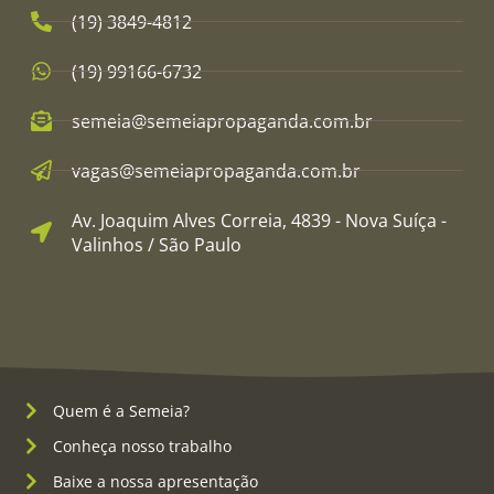
(19) 3849-4812​
(19) 99166-6732
semeia@semeiapropaganda.com.br​
vagas@semeiapropaganda.com.br​
Av. Joaquim Alves Correia, 4839 - Nova Suíça -
Valinhos / São Paulo
Quem é a Semeia?
Conheça nosso trabalho
Baixe a nossa apresentação