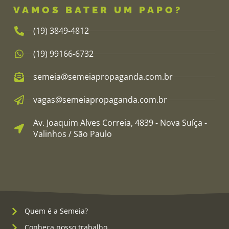
VAMOS BATER UM PAPO?
(19) 3849-4812​
(19) 99166-6732
semeia@semeiapropaganda.com.br​
vagas@semeiapropaganda.com.br​
Av. Joaquim Alves Correia, 4839 - Nova Suíça -
Valinhos / São Paulo
Quem é a Semeia?
Conheça nosso trabalho