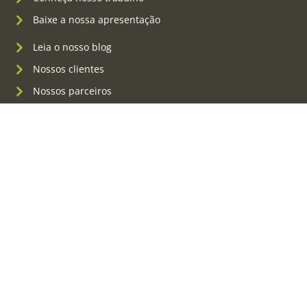
Baixe a nossa apresentação
Leia o nosso blog
Nossos clientes
Nossos parceiros
Panfletos e folders
Identidade visual
Criação de sites
Redes sociais
Outdoor e placas
Criação de conteúdo