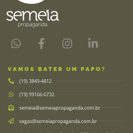
VAMOS BATER UM PAPO?
(19) 3849-4812​
(19) 99166-6732
semeia@semeiapropaganda.com.br​
vagas@semeiapropaganda.com.br​