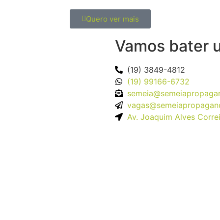
Quero ver mais
Vamos bater 
(19) 3849-4812​
(19) 99166-6732
semeia@semeiapropagan
vagas@semeiapropagand
Av. Joaquim Alves Correi