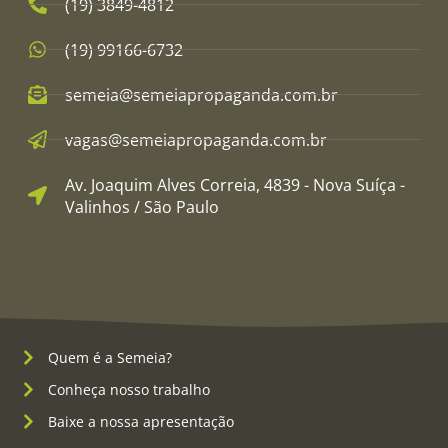
(19) 3849-4812​
(19) 99166-6732
semeia@semeiapropaganda.com.br​
vagas@semeiapropaganda.com.br​
Av. Joaquim Alves Correia, 4839 - Nova Suíça -
Valinhos / São Paulo
Quem é a Semeia?
Conheça nosso trabalho
Baixe a nossa apresentação