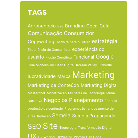
TAGS
Agronegócio
Branding
Coca-Cola
B2B
Comunicação
Consumidor
estratégia
Copywriting
De Volta para o Futuro
experiência do
Experiência do Consumidor
Google
usuário
Funcional
Ficção Científica
Guia Michelin
Inclusão Digital
Korean Valley
LinkedIn
Marketing
lucratividade
Marca
Marketing de Conteúdo
Marketing Digital
Masterchef
Monetização
Mulheres na Tecnologia
Mídia
Negócios
Planejamento
Narrativa
Podcast
produção de conteúdo
Programação
ranqueamento de
Semeia
Semeia Propaganda
sites
Redação
Site
SEO
Tecnologia
Transformação Digital
UX
UX Writing
UXWriting
Women Can Code