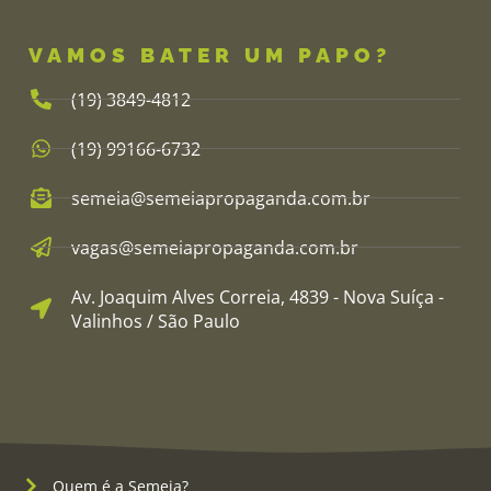
VAMOS BATER UM PAPO?
(19) 3849-4812​
(19) 99166-6732
semeia@semeiapropaganda.com.br​
vagas@semeiapropaganda.com.br​
Av. Joaquim Alves Correia, 4839 - Nova Suíça -
Valinhos / São Paulo
Quem é a Semeia?