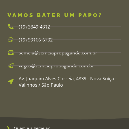
VAMOS BATER UM PAPO?
(19) 3849-4812​
(19) 99166-6732
semeia@semeiapropaganda.com.br​
vagas@semeiapropaganda.com.br​
Av. Joaquim Alves Correia, 4839 - Nova Suíça -
Valinhos / São Paulo
Quem é a Semeia?