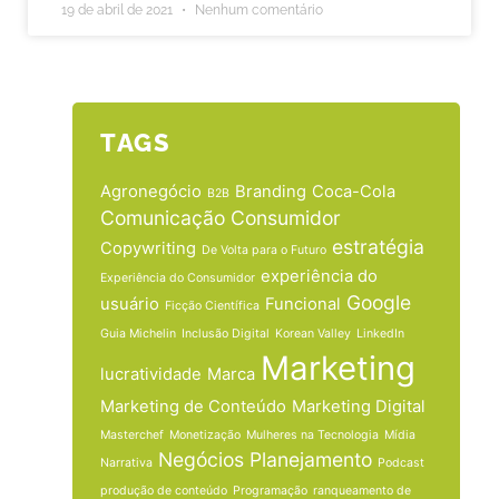
19 de abril de 2021
Nenhum comentário
TAGS
Agronegócio
Branding
Coca-Cola
B2B
Comunicação
Consumidor
estratégia
Copywriting
De Volta para o Futuro
experiência do
Experiência do Consumidor
Google
usuário
Funcional
Ficção Científica
Guia Michelin
Inclusão Digital
Korean Valley
LinkedIn
Marketing
lucratividade
Marca
Marketing de Conteúdo
Marketing Digital
Masterchef
Monetização
Mulheres na Tecnologia
Mídia
Negócios
Planejamento
Narrativa
Podcast
produção de conteúdo
Programação
ranqueamento de