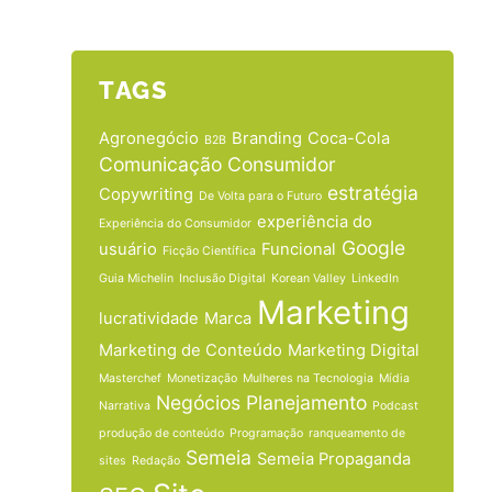
TAGS
Agronegócio
Branding
Coca-Cola
B2B
Comunicação
Consumidor
estratégia
Copywriting
De Volta para o Futuro
experiência do
Experiência do Consumidor
Google
usuário
Funcional
Ficção Científica
Guia Michelin
Inclusão Digital
Korean Valley
LinkedIn
Marketing
lucratividade
Marca
Marketing de Conteúdo
Marketing Digital
Masterchef
Monetização
Mulheres na Tecnologia
Mídia
Negócios
Planejamento
Narrativa
Podcast
produção de conteúdo
Programação
ranqueamento de
Semeia
Semeia Propaganda
sites
Redação