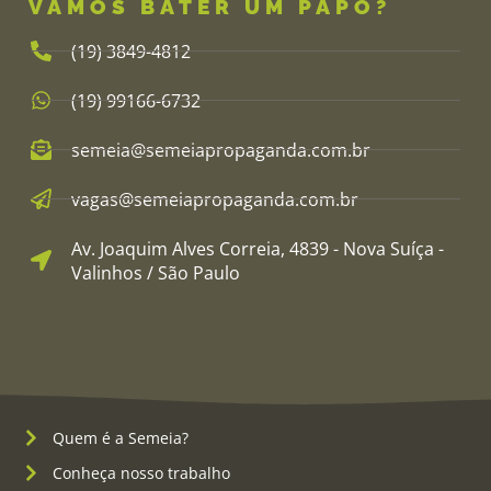
VAMOS BATER UM PAPO?
(19) 3849-4812​
(19) 99166-6732
semeia@semeiapropaganda.com.br​
vagas@semeiapropaganda.com.br​
Av. Joaquim Alves Correia, 4839 - Nova Suíça -
Valinhos / São Paulo
Quem é a Semeia?
Conheça nosso trabalho