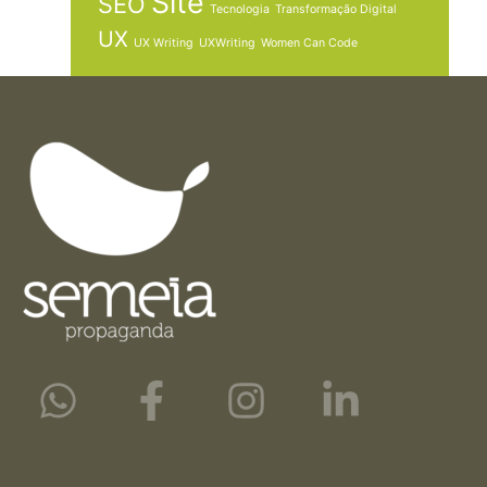
Site
SEO
Tecnologia
Transformação Digital
UX
UX Writing
UXWriting
Women Can Code