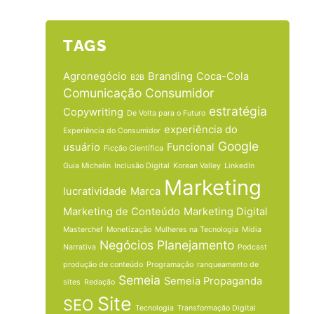
TAGS
Agronegócio
Branding
Coca-Cola
B2B
Comunicação
Consumidor
estratégia
Copywriting
De Volta para o Futuro
experiência do
Experiência do Consumidor
Google
usuário
Funcional
Ficção Científica
Guia Michelin
Inclusão Digital
Korean Valley
LinkedIn
Marketing
lucratividade
Marca
Marketing de Conteúdo
Marketing Digital
Masterchef
Monetização
Mulheres na Tecnologia
Mídia
Negócios
Planejamento
Narrativa
Podcast
produção de conteúdo
Programação
ranqueamento de
Semeia
Semeia Propaganda
sites
Redação
Site
SEO
Tecnologia
Transformação Digital