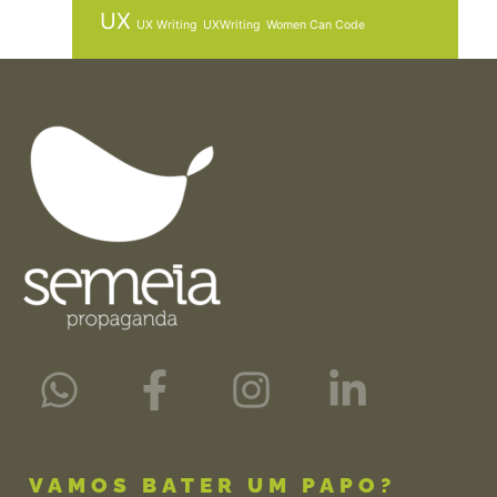
UX
UX Writing
UXWriting
Women Can Code
VAMOS BATER UM PAPO?