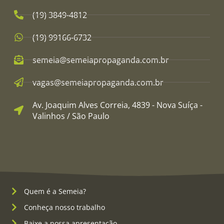
(19) 3849-4812​
(19) 99166-6732
semeia@semeiapropaganda.com.br​
vagas@semeiapropaganda.com.br​
Av. Joaquim Alves Correia, 4839 - Nova Suíça -
Valinhos / São Paulo
Quem é a Semeia?
Conheça nosso trabalho
Baixe a nossa apresentação