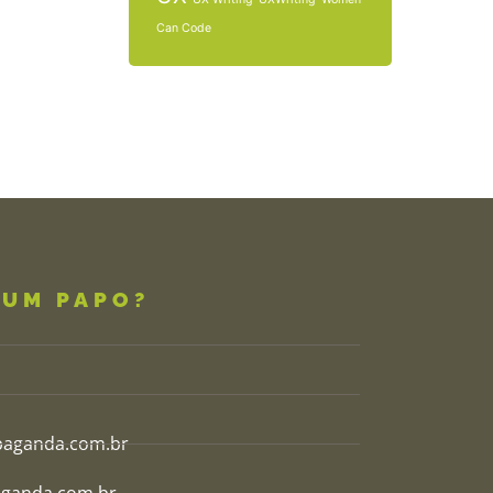
Can Code
 UM PAPO?
aganda.com.br​