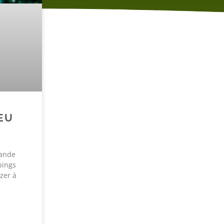
EU
rande
pings
zer à