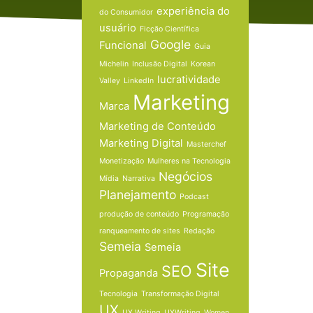
experiência do
do Consumidor
usuário
Ficção Científica
Google
Funcional
Guia
Michelin
Inclusão Digital
Korean
lucratividade
Valley
LinkedIn
Marketing
Marca
Marketing de Conteúdo
Marketing Digital
Masterchef
Monetização
Mulheres na Tecnologia
Negócios
Mídia
Narrativa
Planejamento
Podcast
produção de conteúdo
Programação
ranqueamento de sites
Redação
Semeia
Semeia
Site
SEO
Propaganda
Tecnologia
Transformação Digital
UX
UX Writing
UXWriting
Women