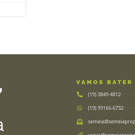
VAMOS BATER
(19) 3849-4812​
(19) 99166-6732
semeia@semeiaprop