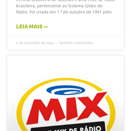
brasileira, pertencente ao Sistema Globo de
Rádio. Foi criada em 1.º de outubro de 1991 pelo
LEIA MAIS »
5 de novembro de 2019
Nenhum comentário