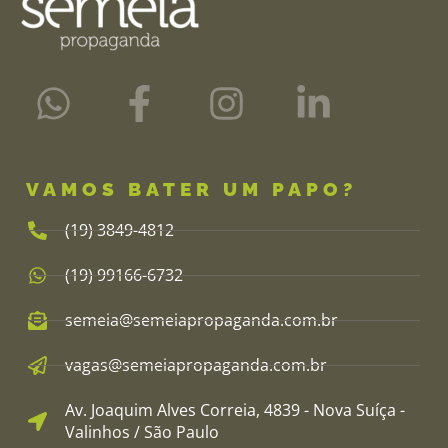
VAMOS BATER UM PAPO?
(19) 3849-4812​
(19) 99166-6732
semeia@semeiapropaganda.com.br​
vagas@semeiapropaganda.com.br​
Av. Joaquim Alves Correia, 4839 - Nova Suíça -
Valinhos / São Paulo