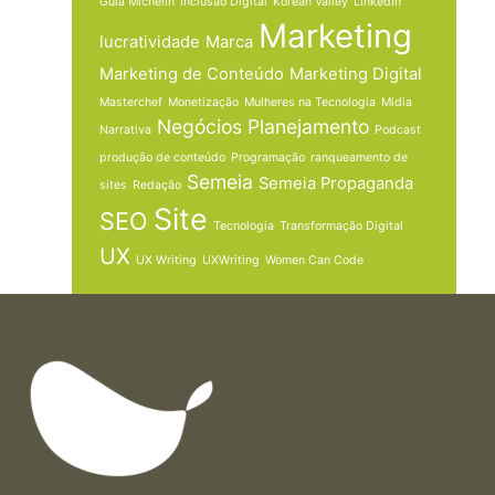
Guia Michelin
Inclusão Digital
Korean Valley
LinkedIn
Marketing
lucratividade
Marca
Marketing de Conteúdo
Marketing Digital
Masterchef
Monetização
Mulheres na Tecnologia
Mídia
Negócios
Planejamento
Narrativa
Podcast
produção de conteúdo
Programação
ranqueamento de
Semeia
Semeia Propaganda
sites
Redação
Site
SEO
Tecnologia
Transformação Digital
UX
UX Writing
UXWriting
Women Can Code