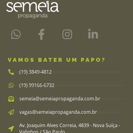
VAMOS BATER UM PAPO?
(19) 3849-4812​
(19) 99166-6732
semeia@semeiapropaganda.com.br​
vagas@semeiapropaganda.com.br​
Av. Joaquim Alves Correia, 4839 - Nova Suíça -
Valinhos / São Paulo