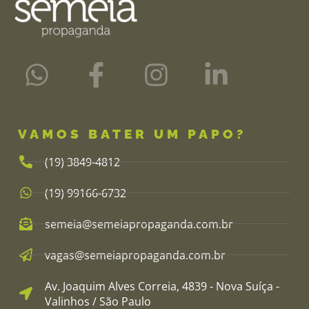
VAMOS BATER UM PAPO?
(19) 3849-4812​
(19) 99166-6732
semeia@semeiapropaganda.com.br​
vagas@semeiapropaganda.com.br​
Av. Joaquim Alves Correia, 4839 - Nova Suíça -
Valinhos / São Paulo