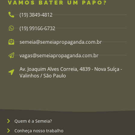
VAMOS BATER UM PAPO?
(19) 3849-4812​
(19) 99166-6732
semeia@semeiapropaganda.com.br​
vagas@semeiapropaganda.com.br​
Av. Joaquim Alves Correia, 4839 - Nova Suíça -
Valinhos / São Paulo
Quem é a Semeia?
Conheça nosso trabalho