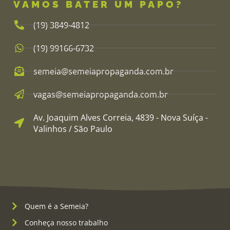
VAMOS BATER UM PAPO?
(19) 3849-4812​
(19) 99166-6732
semeia@semeiapropaganda.com.br​
vagas@semeiapropaganda.com.br​
Av. Joaquim Alves Correia, 4839 - Nova Suíça -
Valinhos / São Paulo
Quem é a Semeia?
Conheça nosso trabalho