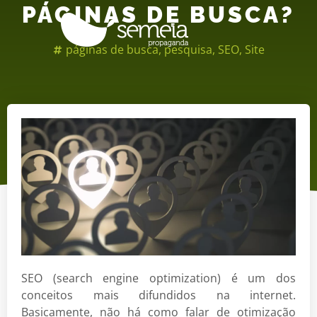
PÁGINAS DE BUSCA?
páginas de busca
,
pesquisa
,
SEO
,
Site
SEO (search engine optimization) é um dos
conceitos mais difundidos na internet.
Basicamente, não há como falar de otimização