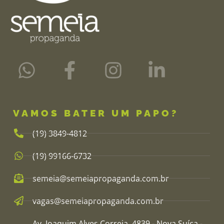
VAMOS BATER UM PAPO?
(19) 3849-4812​
(19) 99166-6732
semeia@semeiapropaganda.com.br​
vagas@semeiapropaganda.com.br​
Av. Joaquim Alves Correia, 4839 - Nova Suíça -