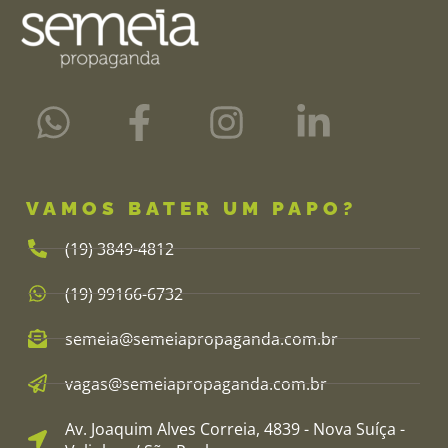
VAMOS BATER UM PAPO?
(19) 3849-4812​
(19) 99166-6732
semeia@semeiapropaganda.com.br​
vagas@semeiapropaganda.com.br​
Av. Joaquim Alves Correia, 4839 - Nova Suíça -