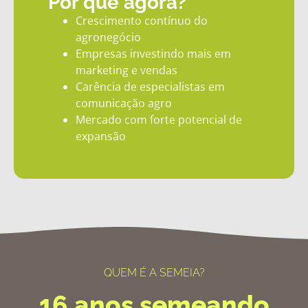
Por que agora?
Crescimento contínuo do
agronegócio
Empresas investindo mais em
marketing e vendas
Carência de especialistas em
comunicação agro
Mercado com forte potencial de
expansão
QUEM É A SEMEIA?
16 anos semeando