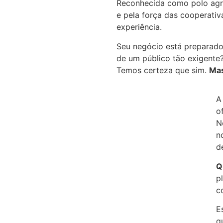
Reconhecida como polo agro
e pela força das cooperativ
experiência.
Seu negócio está preparado 
de um público tão exigente
Temos certeza que sim.
Mas
o
N
n
d
Q
p
c
E
q