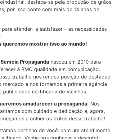
industrial, destaca-se pela produção de grãos
as, por isso conte com mais de 14 anos de
para atender- e satisfazer – as necessidades
?
 queremos mostrar isso ao mundo!
A
Semeia Propaganda
nasceu em 2010 para
ferecer à RMC qualidade em comunicação.
osso trabalho nos rendeu posição de destaque
o mercado e nos tornamos a primeira agência
e publicidade certificada de Valinhos.
ueremos amadurecer a propaganda.
Nós
lantamos com cuidado e dedicação e, agora,
omeçamos a colher os frutos desse trabalho!
stamos pertinho de você: com um atendimento
ualificado. Venha nos conhecer e descobrir